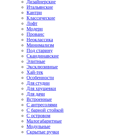
Дизайнерские
Итальянские
Кантри
Классические
Лофт
Модерн
Прованс
Неоклассика
Минимализм
Под старину
Скандинавские
Элитные
Эксклюзивные
Хай-тек
Особенности
Для студии
Для хрущевки
Для дачи
Встроенные
С антресолями
С барной стойкой
С островом
Малогабаритные
Модульные
Скрытые ручки