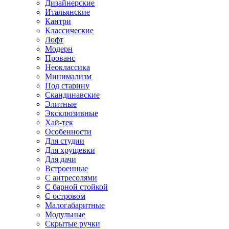
Дизайнерские
Итальянские
Кантри
Классические
Лофт
Модерн
Прованс
Неоклассика
Минимализм
Под старину
Скандинавские
Элитные
Эксклюзивные
Хай-тек
Особенности
Для студии
Для хрущевки
Для дачи
Встроенные
С антресолями
С барной стойкой
С островом
Малогабаритные
Модульные
Скрытые ручки