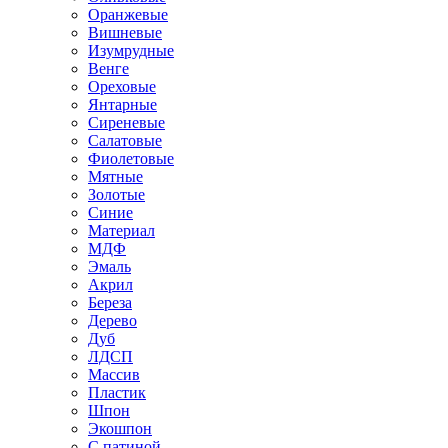
Оранжевые
Вишневые
Изумрудные
Венге
Ореховые
Янтарные
Сиреневые
Салатовые
Фиолетовые
Мятные
Золотые
Синие
Материал
МДФ
Эмаль
Акрил
Береза
Дерево
Дуб
ЛДСП
Массив
Пластик
Шпон
Экошпон
С патиной