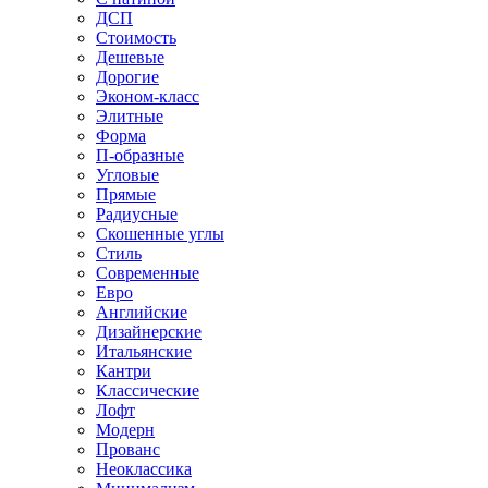
ДСП
Стоимость
Дешевые
Дорогие
Эконом-класс
Элитные
Форма
П-образные
Угловые
Прямые
Радиусные
Скошенные углы
Стиль
Современные
Евро
Английские
Дизайнерские
Итальянские
Кантри
Классические
Лофт
Модерн
Прованс
Неоклассика