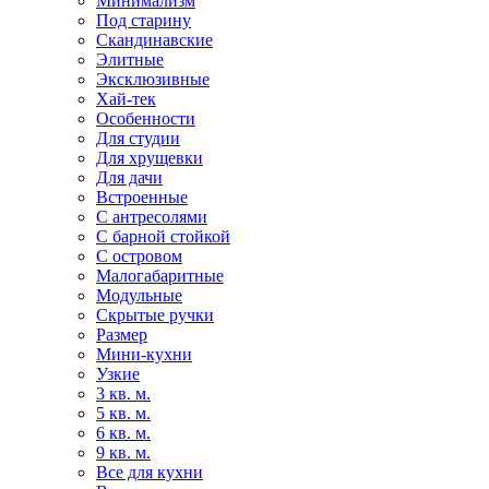
Минимализм
Под старину
Скандинавские
Элитные
Эксклюзивные
Хай-тек
Особенности
Для студии
Для хрущевки
Для дачи
Встроенные
С антресолями
С барной стойкой
С островом
Малогабаритные
Модульные
Скрытые ручки
Размер
Мини-кухни
Узкие
3 кв. м.
5 кв. м.
6 кв. м.
9 кв. м.
Все для кухни