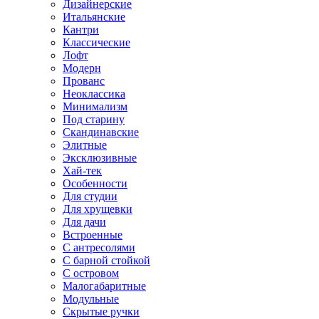
Дизайнерские
Итальянские
Кантри
Классические
Лофт
Модерн
Прованс
Неоклассика
Минимализм
Под старину
Скандинавские
Элитные
Эксклюзивные
Хай-тек
Особенности
Для студии
Для хрущевки
Для дачи
Встроенные
С антресолями
С барной стойкой
С островом
Малогабаритные
Модульные
Скрытые ручки