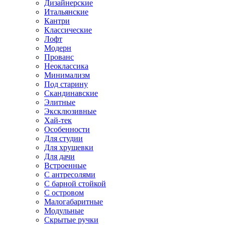
Дизайнерские
Итальянские
Кантри
Классические
Лофт
Модерн
Прованс
Неоклассика
Минимализм
Под старину
Скандинавские
Элитные
Эксклюзивные
Хай-тек
Особенности
Для студии
Для хрущевки
Для дачи
Встроенные
С антресолями
С барной стойкой
С островом
Малогабаритные
Модульные
Скрытые ручки