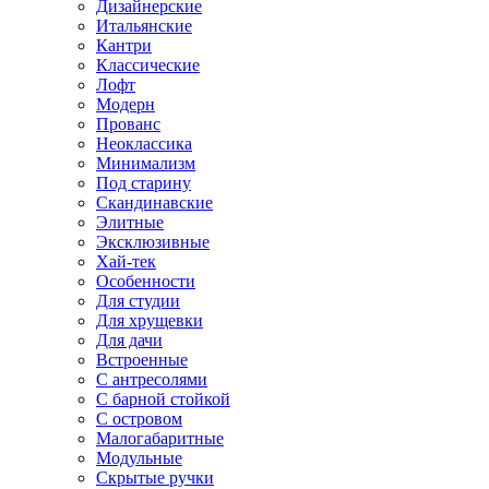
Дизайнерские
Итальянские
Кантри
Классические
Лофт
Модерн
Прованс
Неоклассика
Минимализм
Под старину
Скандинавские
Элитные
Эксклюзивные
Хай-тек
Особенности
Для студии
Для хрущевки
Для дачи
Встроенные
С антресолями
С барной стойкой
С островом
Малогабаритные
Модульные
Скрытые ручки