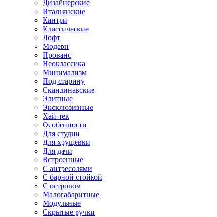
Дизайнерские
Итальянские
Кантри
Классические
Лофт
Модерн
Прованс
Неоклассика
Минимализм
Под старину
Скандинавские
Элитные
Эксклюзивные
Хай-тек
Особенности
Для студии
Для хрущевки
Для дачи
Встроенные
С антресолями
С барной стойкой
С островом
Малогабаритные
Модульные
Скрытые ручки