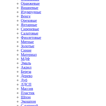
Оранжевые
Вишневые
Изумрудные
Венге
Ореховые
Янтарные
Сиреневые
Салатовые
Фиолетовые
Мятные
Золотые
Синие
Материал
МДФ
Эмаль
Акрил
Береза
Дерево
Дуб
ЛДСП
Массив
Пластик
Шпон
Экошпон
С патиной