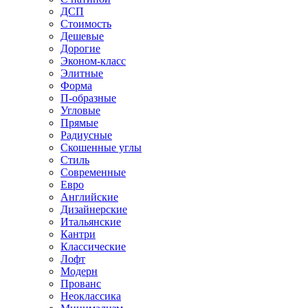
ДСП
Стоимость
Дешевые
Дорогие
Эконом-класс
Элитные
Форма
П-образные
Угловые
Прямые
Радиусные
Скошенные углы
Стиль
Современные
Евро
Английские
Дизайнерские
Итальянские
Кантри
Классические
Лофт
Модерн
Прованс
Неоклассика