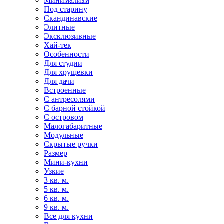
Минимализм
Под старину
Скандинавские
Элитные
Эксклюзивные
Хай-тек
Особенности
Для студии
Для хрущевки
Для дачи
Встроенные
С антресолями
С барной стойкой
С островом
Малогабаритные
Модульные
Скрытые ручки
Размер
Мини-кухни
Узкие
3 кв. м.
5 кв. м.
6 кв. м.
9 кв. м.
Все для кухни