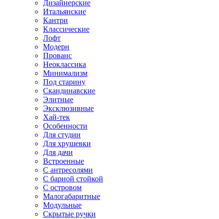
Дизайнерские
Итальянские
Кантри
Классические
Лофт
Модерн
Прованс
Неоклассика
Минимализм
Под старину
Скандинавские
Элитные
Эксклюзивные
Хай-тек
Особенности
Для студии
Для хрущевки
Для дачи
Встроенные
С антресолями
С барной стойкой
С островом
Малогабаритные
Модульные
Скрытые ручки