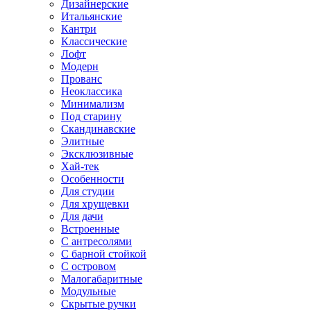
Дизайнерские
Итальянские
Кантри
Классические
Лофт
Модерн
Прованс
Неоклассика
Минимализм
Под старину
Скандинавские
Элитные
Эксклюзивные
Хай-тек
Особенности
Для студии
Для хрущевки
Для дачи
Встроенные
С антресолями
С барной стойкой
С островом
Малогабаритные
Модульные
Скрытые ручки