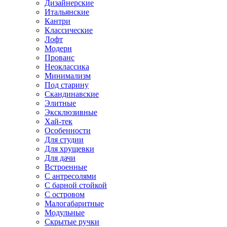
Дизайнерские
Итальянские
Кантри
Классические
Лофт
Модерн
Прованс
Неоклассика
Минимализм
Под старину
Скандинавские
Элитные
Эксклюзивные
Хай-тек
Особенности
Для студии
Для хрущевки
Для дачи
Встроенные
С антресолями
С барной стойкой
С островом
Малогабаритные
Модульные
Скрытые ручки