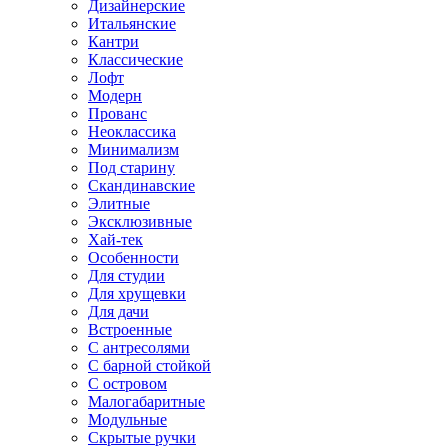
Дизайнерские
Итальянские
Кантри
Классические
Лофт
Модерн
Прованс
Неоклассика
Минимализм
Под старину
Скандинавские
Элитные
Эксклюзивные
Хай-тек
Особенности
Для студии
Для хрущевки
Для дачи
Встроенные
С антресолями
С барной стойкой
С островом
Малогабаритные
Модульные
Скрытые ручки