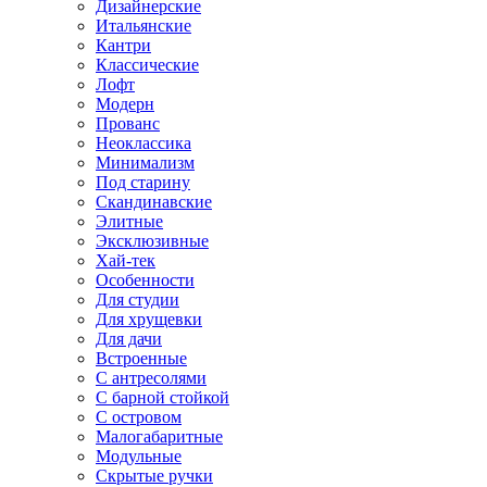
Дизайнерские
Итальянские
Кантри
Классические
Лофт
Модерн
Прованс
Неоклассика
Минимализм
Под старину
Скандинавские
Элитные
Эксклюзивные
Хай-тек
Особенности
Для студии
Для хрущевки
Для дачи
Встроенные
С антресолями
С барной стойкой
С островом
Малогабаритные
Модульные
Скрытые ручки