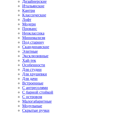
Дизайнерские
Итальянские
Кантри
Классические
Лофт
Модерн
Прованс
Неоклассика
Минимализм
Под старину
Скандинавские
Элитные
Эксклюзивные
Хай-тек
Особенности
Для студии
Для хрущевки
Для дачи
Встроенные
С антресолями
С барной стойкой
С островом
Малогабаритные
Модульные
Скрытые ручки