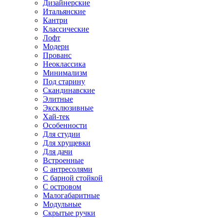
Дизайнерские
Итальянские
Кантри
Классические
Лофт
Модерн
Прованс
Неоклассика
Минимализм
Под старину
Скандинавские
Элитные
Эксклюзивные
Хай-тек
Особенности
Для студии
Для хрущевки
Для дачи
Встроенные
С антресолями
С барной стойкой
С островом
Малогабаритные
Модульные
Скрытые ручки