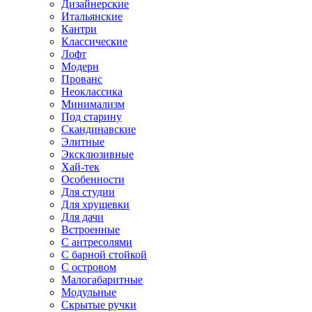
Дизайнерские
Итальянские
Кантри
Классические
Лофт
Модерн
Прованс
Неоклассика
Минимализм
Под старину
Скандинавские
Элитные
Эксклюзивные
Хай-тек
Особенности
Для студии
Для хрущевки
Для дачи
Встроенные
С антресолями
С барной стойкой
С островом
Малогабаритные
Модульные
Скрытые ручки