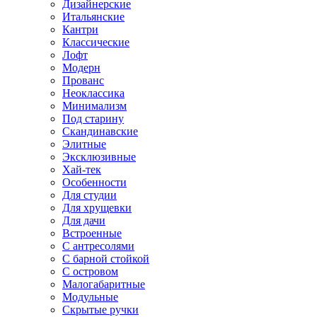
Дизайнерские
Итальянские
Кантри
Классические
Лофт
Модерн
Прованс
Неоклассика
Минимализм
Под старину
Скандинавские
Элитные
Эксклюзивные
Хай-тек
Особенности
Для студии
Для хрущевки
Для дачи
Встроенные
С антресолями
С барной стойкой
С островом
Малогабаритные
Модульные
Скрытые ручки