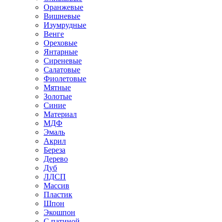
Оранжевые
Вишневые
Изумрудные
Венге
Ореховые
Янтарные
Сиреневые
Салатовые
Фиолетовые
Мятные
Золотые
Синие
Материал
МДФ
Эмаль
Акрил
Береза
Дерево
Дуб
ЛДСП
Массив
Пластик
Шпон
Экошпон
С патиной