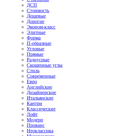
ДСП
Стоимость
Дешевые
Дорогие
Эконом-класс
Элитные
Форма
П-образные
Угловые
Прямые
Радиусные
Скошенные углы
Стиль
Современные
Евро
Английские
Дизайнерские
Итальянские
Кантри
Классические
Лофт
Модерн
Прованс
Неоклассика