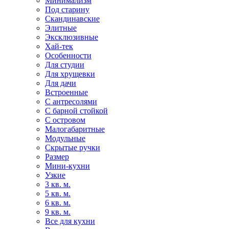
Минимализм
Под старину
Скандинавские
Элитные
Эксклюзивные
Хай-тек
Особенности
Для студии
Для хрущевки
Для дачи
Встроенные
С антресолями
С барной стойкой
С островом
Малогабаритные
Модульные
Скрытые ручки
Размер
Мини-кухни
Узкие
3 кв. м.
5 кв. м.
6 кв. м.
9 кв. м.
Все для кухни