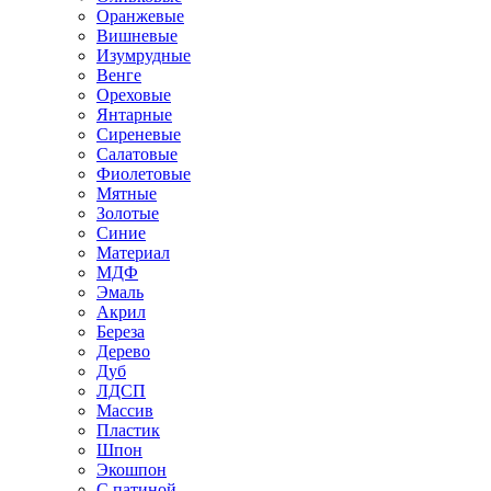
Оранжевые
Вишневые
Изумрудные
Венге
Ореховые
Янтарные
Сиреневые
Салатовые
Фиолетовые
Мятные
Золотые
Синие
Материал
МДФ
Эмаль
Акрил
Береза
Дерево
Дуб
ЛДСП
Массив
Пластик
Шпон
Экошпон
С патиной