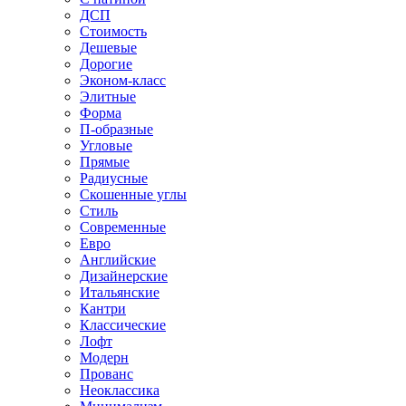
ДСП
Стоимость
Дешевые
Дорогие
Эконом-класс
Элитные
Форма
П-образные
Угловые
Прямые
Радиусные
Скошенные углы
Стиль
Современные
Евро
Английские
Дизайнерские
Итальянские
Кантри
Классические
Лофт
Модерн
Прованс
Неоклассика