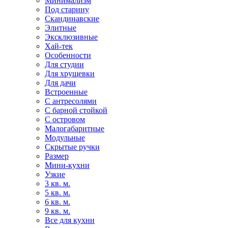
Минимализм
Под старину
Скандинавские
Элитные
Эксклюзивные
Хай-тек
Особенности
Для студии
Для хрущевки
Для дачи
Встроенные
С антресолями
С барной стойкой
С островом
Малогабаритные
Модульные
Скрытые ручки
Размер
Мини-кухни
Узкие
3 кв. м.
5 кв. м.
6 кв. м.
9 кв. м.
Все для кухни