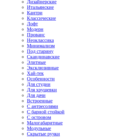
Дизайнерские
Итальянские
Кантри
Классические
Лофт
Модерн
Прованс
Неоклассика
Минимализм
Под старину
Скандинавские
Элитные
Эксклюзивные
Хай-тек
Особенности
Для студии
Для хрущевки
Для дачи
Встроенные
С антресолями
С барной стойкой
С островом
Малогабаритные
Модульные
Скрытые ручки