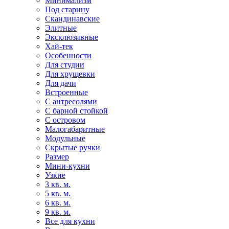
Минимализм
Под старину
Скандинавские
Элитные
Эксклюзивные
Хай-тек
Особенности
Для студии
Для хрущевки
Для дачи
Встроенные
С антресолями
С барной стойкой
С островом
Малогабаритные
Модульные
Скрытые ручки
Размер
Мини-кухни
Узкие
3 кв. м.
5 кв. м.
6 кв. м.
9 кв. м.
Все для кухни