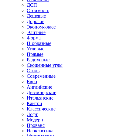
ДСП
Стоимость
Дешевые
Дорогие
Эконом-класс
Элитные
Форма
П-образные
Угловые
Прямые
Радиусные
Скошенные углы
Стиль
Современные
Евро
Английские
Дизайнерские
Итальянские
Кантри
Классические
Лофт
Модерн
Прованс
Неоклассика