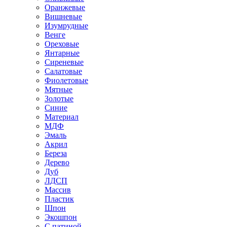
Оранжевые
Вишневые
Изумрудные
Венге
Ореховые
Янтарные
Сиреневые
Салатовые
Фиолетовые
Мятные
Золотые
Синие
Материал
МДФ
Эмаль
Акрил
Береза
Дерево
Дуб
ЛДСП
Массив
Пластик
Шпон
Экошпон
С патиной