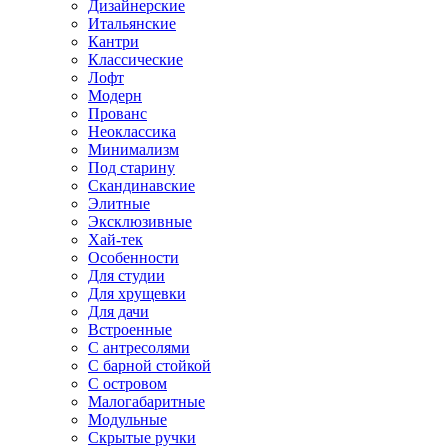
Дизайнерские
Итальянские
Кантри
Классические
Лофт
Модерн
Прованс
Неоклассика
Минимализм
Под старину
Скандинавские
Элитные
Эксклюзивные
Хай-тек
Особенности
Для студии
Для хрущевки
Для дачи
Встроенные
С антресолями
С барной стойкой
С островом
Малогабаритные
Модульные
Скрытые ручки