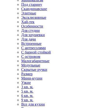
Минимализм
Под старину
Скандинавские
Элитные
Эксклюзивные
Хай-тек
Особенности
Для студии
Для хрущевки
Для дачи
Встроенные
С антресолями
С барной стойкой
С островом
Малогабаритные
Модульные
Скрытые ручки
Размер
Мини-кухни
Узкие
3 кв. м.
5 кв. м.
6 кв. м.
9 кв. м.
Все для кухни