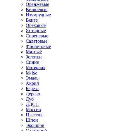
Оранжевые
Вишневые
Изумрудные
Венге
Ореховые
Янтарные
Сиреневые
Салатовые
Фиолетовые
Мятные
Золотые
Синие
Материал
МДФ
Эмаль
Акрил
Береза
Дерево
Дуб
ЛДСП
Массив
Пластик
Шпон
Экошпон
С патиной