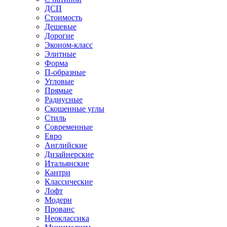
ДСП
Стоимость
Дешевые
Дорогие
Эконом-класс
Элитные
Форма
П-образные
Угловые
Прямые
Радиусные
Скошенные углы
Стиль
Современные
Евро
Английские
Дизайнерские
Итальянские
Кантри
Классические
Лофт
Модерн
Прованс
Неоклассика