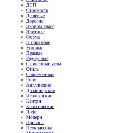
ДСП
Стоимость
Дешевые
Дорогие
Эконом-класс
Элитные
Форма
П-образные
Угловые
Прямые
Радиусные
Скошенные углы
Стиль
Современные
Евро
Английские
Дизайнерские
Итальянские
Кантри
Классические
Лофт
Модерн
Прованс
Неоклассика