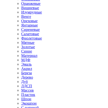
Оранжевые
Вишневые
Изумрудные
Венге
Ореховые
Янтарные
Сиреневые
Салатовые
Фиолетовые
Мятные
Золотые
Синие
Материал
МДФ
Эмаль
Акрил
Береза
Дерево
Дуб
ЛДСП
Массив
Пластик
Шпон
Экошпон
С патиной