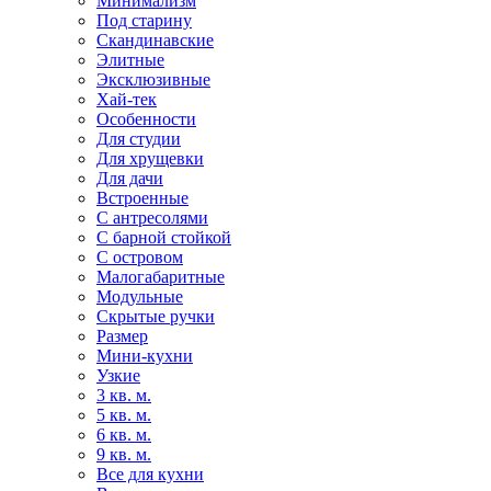
Минимализм
Под старину
Скандинавские
Элитные
Эксклюзивные
Хай-тек
Особенности
Для студии
Для хрущевки
Для дачи
Встроенные
С антресолями
С барной стойкой
С островом
Малогабаритные
Модульные
Скрытые ручки
Размер
Мини-кухни
Узкие
3 кв. м.
5 кв. м.
6 кв. м.
9 кв. м.
Все для кухни