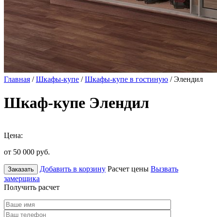
Главная
/
Шкафы-купе
/
Шкафы-купе в гостиную
/ Элендил
Шкаф-купе Элендил
Цена:
от 50 000
руб.
Добавить в корзину
Расчет цены
Вызвать
Заказать
замерщика
Получить расчет