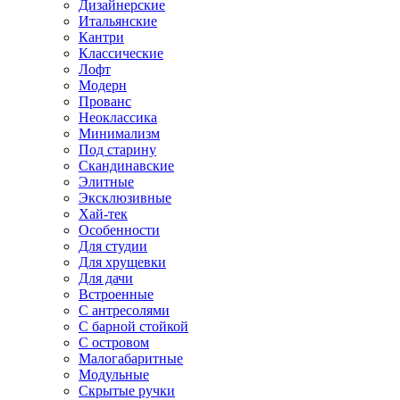
Дизайнерские
Итальянские
Кантри
Классические
Лофт
Модерн
Прованс
Неоклассика
Минимализм
Под старину
Скандинавские
Элитные
Эксклюзивные
Хай-тек
Особенности
Для студии
Для хрущевки
Для дачи
Встроенные
С антресолями
С барной стойкой
С островом
Малогабаритные
Модульные
Скрытые ручки