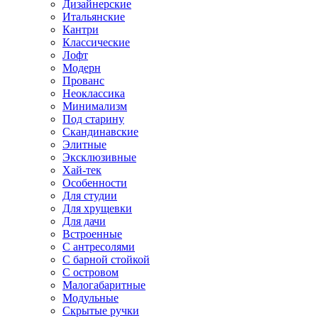
Дизайнерские
Итальянские
Кантри
Классические
Лофт
Модерн
Прованс
Неоклассика
Минимализм
Под старину
Скандинавские
Элитные
Эксклюзивные
Хай-тек
Особенности
Для студии
Для хрущевки
Для дачи
Встроенные
С антресолями
С барной стойкой
С островом
Малогабаритные
Модульные
Скрытые ручки