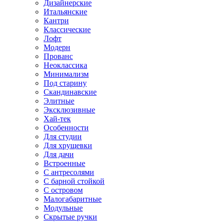
Дизайнерские
Итальянские
Кантри
Классические
Лофт
Модерн
Прованс
Неоклассика
Минимализм
Под старину
Скандинавские
Элитные
Эксклюзивные
Хай-тек
Особенности
Для студии
Для хрущевки
Для дачи
Встроенные
С антресолями
С барной стойкой
С островом
Малогабаритные
Модульные
Скрытые ручки