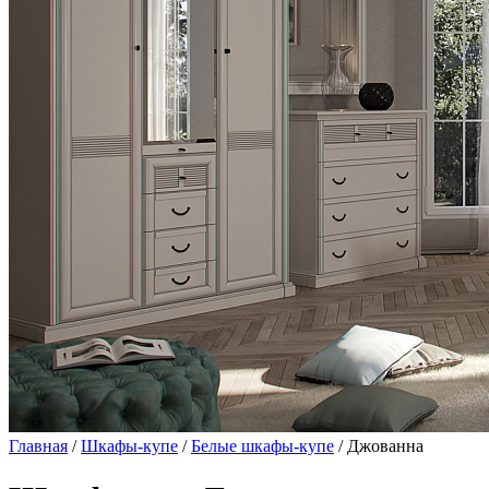
Главная
/
Шкафы-купе
/
Белые шкафы-купе
/ Джованна