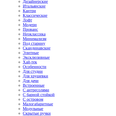
Дизайнерские
Итальянские
Кантри
Классические
Лофт
Модерн
Прованс
Неоклассика
Минимализм
Под старину
Скандинавские
Элитные
Эксклюзивные
Хай-тек
Особенности
Для студии
Для хрущевки
Для дачи
Встроенные
С антресолями
С барной стойкой
С островом
Малогабаритные
Модульные
Скрытые ручки