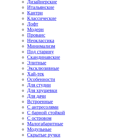
Дизайнерские
Итальянские
Кантри
Классические
Лофт
Модерн
Прованс
Неоклассика
Минимализм
Под старину
Скандинавские
Элитные
Эксклюзивные
Хай-тек
Особенности
Для студии
Для хрущевки
Для дачи
Встроенные
С антресолями
С барной стойкой
С островом
Малогабаритные
Модульные
Скрытые ручки