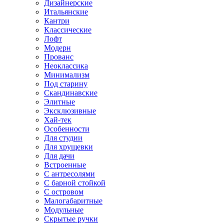
Дизайнерские
Итальянские
Кантри
Классические
Лофт
Модерн
Прованс
Неоклассика
Минимализм
Под старину
Скандинавские
Элитные
Эксклюзивные
Хай-тек
Особенности
Для студии
Для хрущевки
Для дачи
Встроенные
С антресолями
С барной стойкой
С островом
Малогабаритные
Модульные
Скрытые ручки