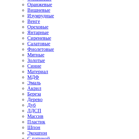
Оранжевые
Вишневые
Изумрудные
Венге
Ореховые
Янтарные
Сиреневые
Салатовые
Фиолетовые
Мятные
Золотые
Синие
Материал
МДФ
Эмаль
Акрил
Береза
Дерево
Дуб
ЛДСП
Массив
Пластик
Шпон
Экошпон
С патиной