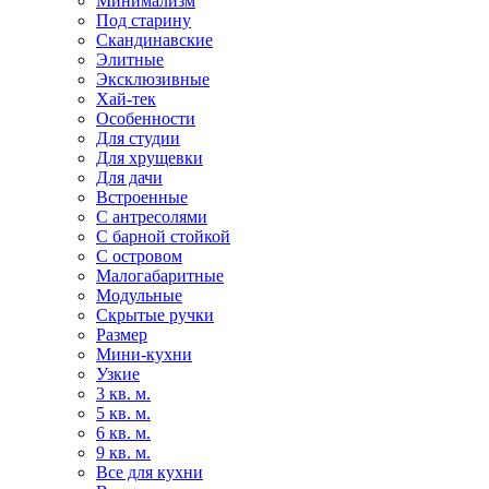
Минимализм
Под старину
Скандинавские
Элитные
Эксклюзивные
Хай-тек
Особенности
Для студии
Для хрущевки
Для дачи
Встроенные
С антресолями
С барной стойкой
С островом
Малогабаритные
Модульные
Скрытые ручки
Размер
Мини-кухни
Узкие
3 кв. м.
5 кв. м.
6 кв. м.
9 кв. м.
Все для кухни