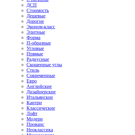
ДСП
Стоимость
Дешевые
Дорогие
Эконом-класс
Элитные
Форма
П-образные
Угловые
Прямые
Радиусные
Скошенные углы
Стиль
Современные
Евро
Английские
Дизайнерские
Итальянские
Кантри
Классические
Лофт
Модерн
Прованс
Неоклассика