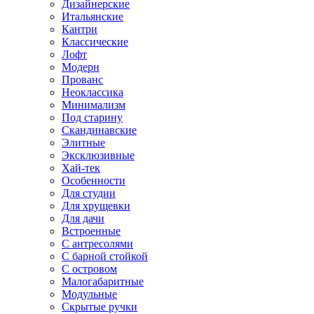
Дизайнерские
Итальянские
Кантри
Классические
Лофт
Модерн
Прованс
Неоклассика
Минимализм
Под старину
Скандинавские
Элитные
Эксклюзивные
Хай-тек
Особенности
Для студии
Для хрущевки
Для дачи
Встроенные
С антресолями
С барной стойкой
С островом
Малогабаритные
Модульные
Скрытые ручки