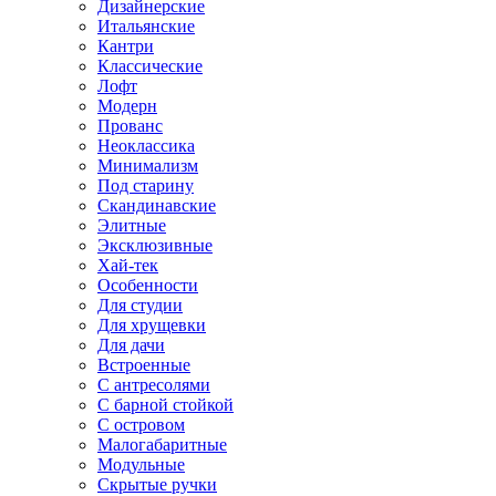
Дизайнерские
Итальянские
Кантри
Классические
Лофт
Модерн
Прованс
Неоклассика
Минимализм
Под старину
Скандинавские
Элитные
Эксклюзивные
Хай-тек
Особенности
Для студии
Для хрущевки
Для дачи
Встроенные
С антресолями
С барной стойкой
С островом
Малогабаритные
Модульные
Скрытые ручки