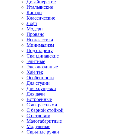
Дизайнерские
Итальянские
Кантри
Классические
Лофт
Модерн
Прованс
Неоклассика
Минимализм
Под старину
Скандинавские
Элитные
Эксклюзивные
Хай-тек
Особенности
Для студии
Для хрущевки
Для дачи
Встроенные
С антресолями
С барной стойкой
С островом
Малогабаритные
Модульные
Скрытые ручки