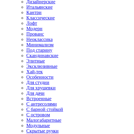
Дизайнерские
Итальянские
Кантри
Классические
Лофт
Модерн
Прованс
Неоклассика
Минимализм
Под старину
Скандинавские
Элитные
Эксклюзивные
Хай-тек
Особенности
Для студии
Для хрущевки
Для дачи
Встроенные
С антресолями
С барной стойкой
С островом
Малогабаритные
Модульные
Скрытые ручки