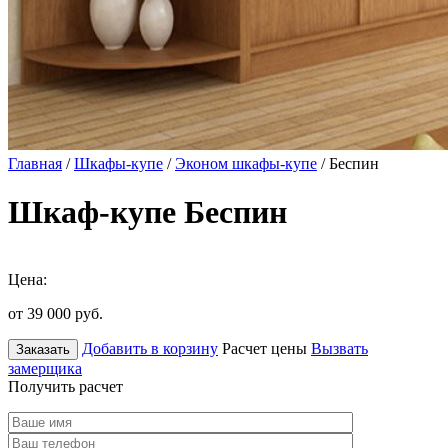
Главная
/
Шкафы-купе
/
Эконом шкафы-купе
/ Беспин
Шкаф-купе Беспин
Цена:
от 39 000
руб.
Добавить в корзину
Расчет цены
Вызвать
Заказать
замерщика
Получить расчет