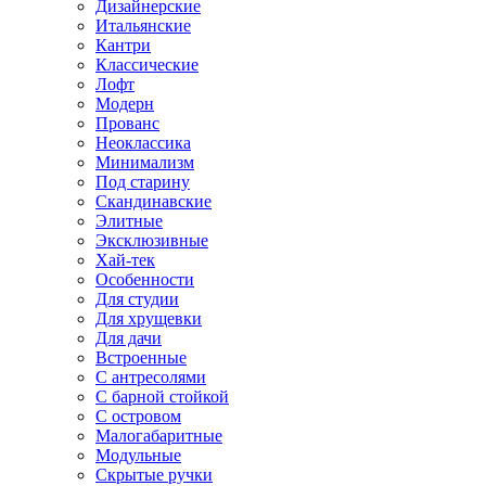
Дизайнерские
Итальянские
Кантри
Классические
Лофт
Модерн
Прованс
Неоклассика
Минимализм
Под старину
Скандинавские
Элитные
Эксклюзивные
Хай-тек
Особенности
Для студии
Для хрущевки
Для дачи
Встроенные
С антресолями
С барной стойкой
С островом
Малогабаритные
Модульные
Скрытые ручки