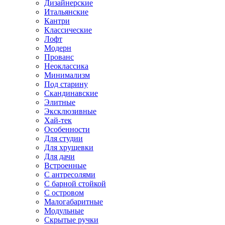
Дизайнерские
Итальянские
Кантри
Классические
Лофт
Модерн
Прованс
Неоклассика
Минимализм
Под старину
Скандинавские
Элитные
Эксклюзивные
Хай-тек
Особенности
Для студии
Для хрущевки
Для дачи
Встроенные
С антресолями
С барной стойкой
С островом
Малогабаритные
Модульные
Скрытые ручки