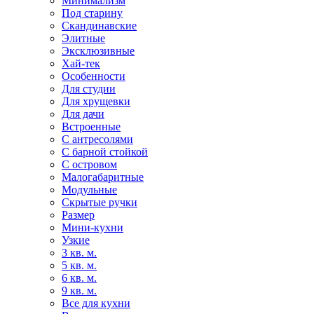
Минимализм
Под старину
Скандинавские
Элитные
Эксклюзивные
Хай-тек
Особенности
Для студии
Для хрущевки
Для дачи
Встроенные
С антресолями
С барной стойкой
С островом
Малогабаритные
Модульные
Скрытые ручки
Размер
Мини-кухни
Узкие
3 кв. м.
5 кв. м.
6 кв. м.
9 кв. м.
Все для кухни