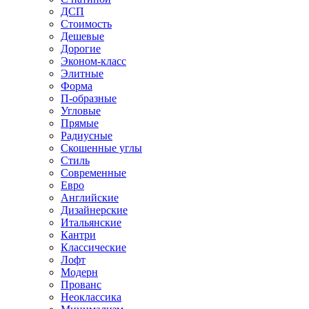
ДСП
Стоимость
Дешевые
Дорогие
Эконом-класс
Элитные
Форма
П-образные
Угловые
Прямые
Радиусные
Скошенные углы
Стиль
Современные
Евро
Английские
Дизайнерские
Итальянские
Кантри
Классические
Лофт
Модерн
Прованс
Неоклассика