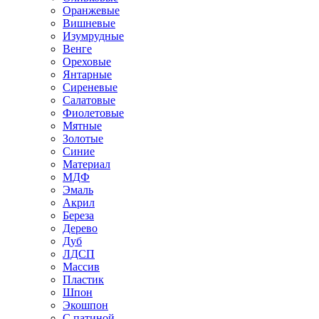
Оранжевые
Вишневые
Изумрудные
Венге
Ореховые
Янтарные
Сиреневые
Салатовые
Фиолетовые
Мятные
Золотые
Синие
Материал
МДФ
Эмаль
Акрил
Береза
Дерево
Дуб
ЛДСП
Массив
Пластик
Шпон
Экошпон
С патиной