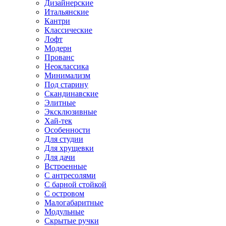
Дизайнерские
Итальянские
Кантри
Классические
Лофт
Модерн
Прованс
Неоклассика
Минимализм
Под старину
Скандинавские
Элитные
Эксклюзивные
Хай-тек
Особенности
Для студии
Для хрущевки
Для дачи
Встроенные
С антресолями
С барной стойкой
С островом
Малогабаритные
Модульные
Скрытые ручки