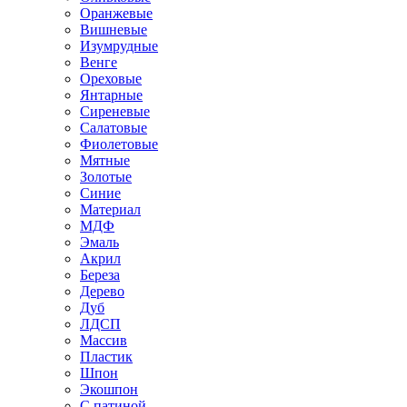
Оранжевые
Вишневые
Изумрудные
Венге
Ореховые
Янтарные
Сиреневые
Салатовые
Фиолетовые
Мятные
Золотые
Синие
Материал
МДФ
Эмаль
Акрил
Береза
Дерево
Дуб
ЛДСП
Массив
Пластик
Шпон
Экошпон
С патиной