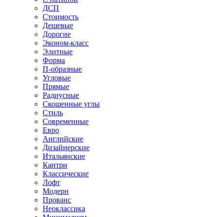
ДСП
Стоимость
Дешевые
Дорогие
Эконом-класс
Элитные
Форма
П-образные
Угловые
Прямые
Радиусные
Скошенные углы
Стиль
Современные
Евро
Английские
Дизайнерские
Итальянские
Кантри
Классические
Лофт
Модерн
Прованс
Неоклассика