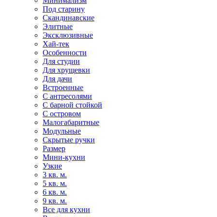
Минимализм
Под старину
Скандинавские
Элитные
Эксклюзивные
Хай-тек
Особенности
Для студии
Для хрущевки
Для дачи
Встроенные
С антресолями
С барной стойкой
С островом
Малогабаритные
Модульные
Скрытые ручки
Размер
Мини-кухни
Узкие
3 кв. м.
5 кв. м.
6 кв. м.
9 кв. м.
Все для кухни