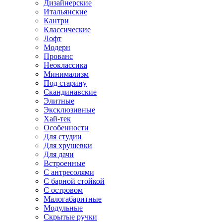
Дизайнерские
Итальянские
Кантри
Классические
Лофт
Модерн
Прованс
Неоклассика
Минимализм
Под старину
Скандинавские
Элитные
Эксклюзивные
Хай-тек
Особенности
Для студии
Для хрущевки
Для дачи
Встроенные
С антресолями
С барной стойкой
С островом
Малогабаритные
Модульные
Скрытые ручки