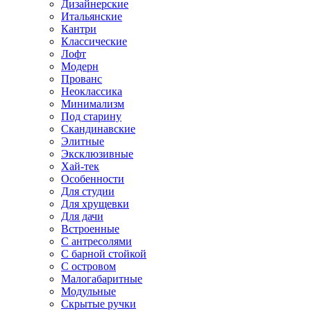
Дизайнерские
Итальянские
Кантри
Классические
Лофт
Модерн
Прованс
Неоклассика
Минимализм
Под старину
Скандинавские
Элитные
Эксклюзивные
Хай-тек
Особенности
Для студии
Для хрущевки
Для дачи
Встроенные
С антресолями
С барной стойкой
С островом
Малогабаритные
Модульные
Скрытые ручки