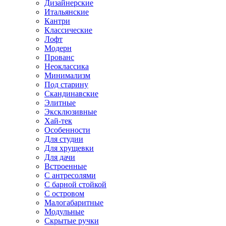
Дизайнерские
Итальянские
Кантри
Классические
Лофт
Модерн
Прованс
Неоклассика
Минимализм
Под старину
Скандинавские
Элитные
Эксклюзивные
Хай-тек
Особенности
Для студии
Для хрущевки
Для дачи
Встроенные
С антресолями
С барной стойкой
С островом
Малогабаритные
Модульные
Скрытые ручки