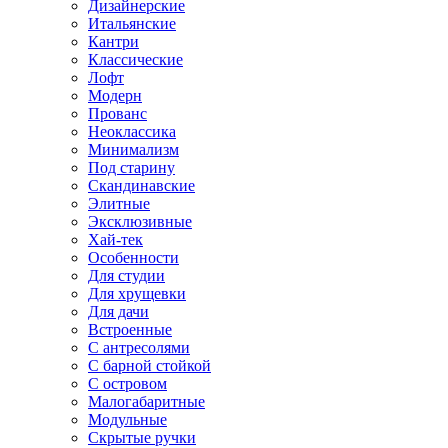
Дизайнерские
Итальянские
Кантри
Классические
Лофт
Модерн
Прованс
Неоклассика
Минимализм
Под старину
Скандинавские
Элитные
Эксклюзивные
Хай-тек
Особенности
Для студии
Для хрущевки
Для дачи
Встроенные
С антресолями
С барной стойкой
С островом
Малогабаритные
Модульные
Скрытые ручки