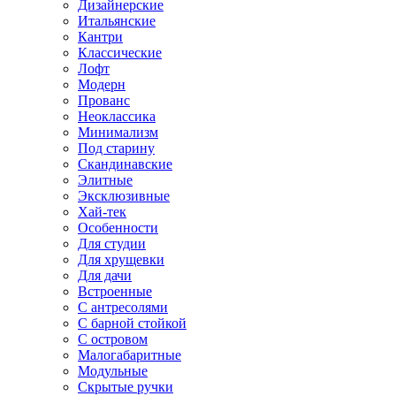
Дизайнерские
Итальянские
Кантри
Классические
Лофт
Модерн
Прованс
Неоклассика
Минимализм
Под старину
Скандинавские
Элитные
Эксклюзивные
Хай-тек
Особенности
Для студии
Для хрущевки
Для дачи
Встроенные
С антресолями
С барной стойкой
С островом
Малогабаритные
Модульные
Скрытые ручки