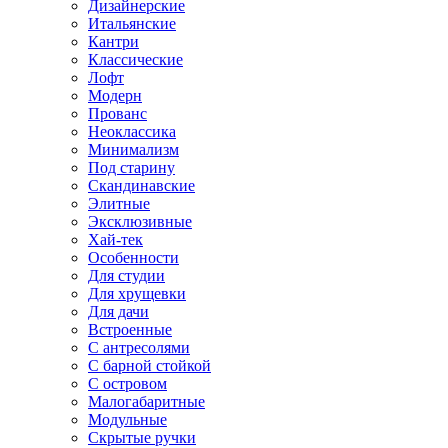
Дизайнерские
Итальянские
Кантри
Классические
Лофт
Модерн
Прованс
Неоклассика
Минимализм
Под старину
Скандинавские
Элитные
Эксклюзивные
Хай-тек
Особенности
Для студии
Для хрущевки
Для дачи
Встроенные
С антресолями
С барной стойкой
С островом
Малогабаритные
Модульные
Скрытые ручки