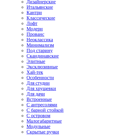
Дизайнерские
Итальянские
Кантри
Классические
Лофт
Модерн
Прованс
Неоклассика
Минимализм
Под старину
Скандинавские
Элитные
Эксклюзивные
Хай-тек
Особенности
Для студии
Для хрущевки
Для дачи
Встроенные
С антресолями
С барной стойкой
С островом
Малогабаритные
Модульные
Скрытые ручки