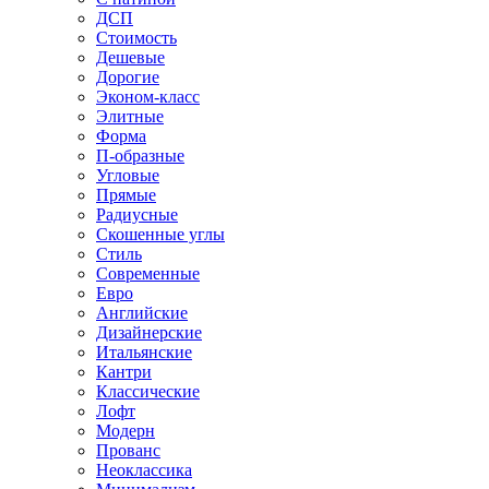
ДСП
Стоимость
Дешевые
Дорогие
Эконом-класс
Элитные
Форма
П-образные
Угловые
Прямые
Радиусные
Скошенные углы
Стиль
Современные
Евро
Английские
Дизайнерские
Итальянские
Кантри
Классические
Лофт
Модерн
Прованс
Неоклассика