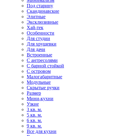
Минимализм
Под старину
Скандинавские
Элитные
Эксклюзивные
Хай-тек
Особенности
Для студии
Для хрущевки
Для дачи
Встроенные
С антресолями
С барной стойкой
С островом
Малогабаритные
Модульные
Скрытые ручки
Размер
Мини-кухни
Узкие
3 кв. м.
5 кв. м.
6 кв. м.
9 кв. м.
Все для кухни