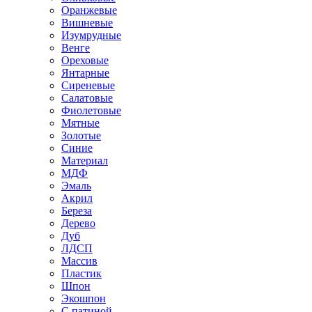
Оранжевые
Вишневые
Изумрудные
Венге
Ореховые
Янтарные
Сиреневые
Салатовые
Фиолетовые
Мятные
Золотые
Синие
Материал
МДФ
Эмаль
Акрил
Береза
Дерево
Дуб
ЛДСП
Массив
Пластик
Шпон
Экошпон
С патиной