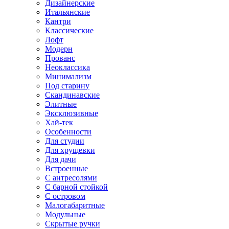
Дизайнерские
Итальянские
Кантри
Классические
Лофт
Модерн
Прованс
Неоклассика
Минимализм
Под старину
Скандинавские
Элитные
Эксклюзивные
Хай-тек
Особенности
Для студии
Для хрущевки
Для дачи
Встроенные
С антресолями
С барной стойкой
С островом
Малогабаритные
Модульные
Скрытые ручки