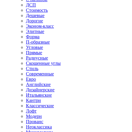
ДСП
Стоимость
Дешевые
Дорогие
Эконом-класс
Элитные
Форма
П-образные
Угловые
Прямые
Радиусные
Скошенные углы
Стиль
Современные
Евро
Английские
Дизайнерские
Итальянские
Кантри
Классические
Лофт
Модерн
Прованс
Неоклассика