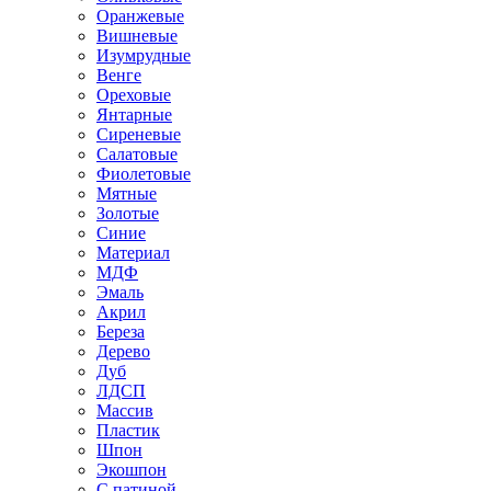
Оранжевые
Вишневые
Изумрудные
Венге
Ореховые
Янтарные
Сиреневые
Салатовые
Фиолетовые
Мятные
Золотые
Синие
Материал
МДФ
Эмаль
Акрил
Береза
Дерево
Дуб
ЛДСП
Массив
Пластик
Шпон
Экошпон
С патиной