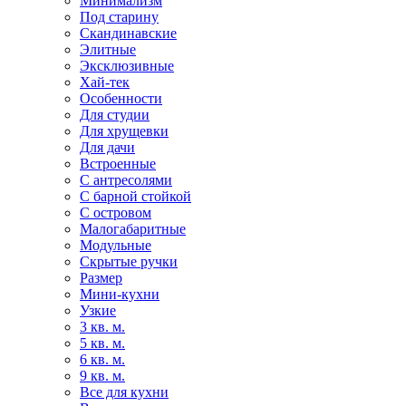
Минимализм
Под старину
Скандинавские
Элитные
Эксклюзивные
Хай-тек
Особенности
Для студии
Для хрущевки
Для дачи
Встроенные
С антресолями
С барной стойкой
С островом
Малогабаритные
Модульные
Скрытые ручки
Размер
Мини-кухни
Узкие
3 кв. м.
5 кв. м.
6 кв. м.
9 кв. м.
Все для кухни